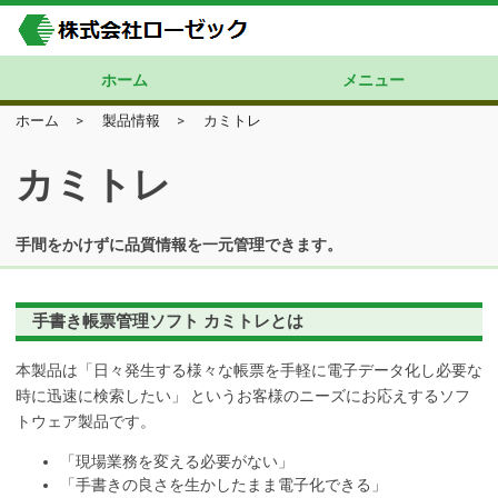
ホーム
メニュー
ホーム
>
製品情報
>
カミトレ
製品情報
導入事例
ニュースリリース
会社概要
当社の特長
採用情報
お問い合わせ
カミトレ
手間をかけずに品質情報を一元管理できます。
手書き帳票管理ソフト カミトレとは
本製品は「日々発生する様々な帳票を手軽に電子データ化し必要な
時に迅速に検索したい」 というお客様のニーズにお応えするソフ
トウェア製品です。
「現場業務を変える必要がない」
「手書きの良さを生かしたまま電子化できる」