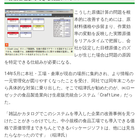
こうした原価計算の問題を根
本的に改善するためには、原
材料価格や歩留まり、作業効
率の変動を反映した実際原価
をリアルタイムで把握し、会
社が設定した目標原価とのズ
レが生じた場合は問題の原因
を特定できる仕組みが必要になる。
14年5月に本社・工場・倉庫が現在の場所に集約され、より情報の
一元管理化が図りやすくなったことを受け、同社では同年末ごろか
ら具体的な対策に乗り出した。そこで稲津氏が勧めたのが、㈱ロー
ゼックの食品製造業向け生産販売統合システム「Craft Line」だっ
た。
「雑誌かカタログでこのシステムを導入した企業の改善事例を見つ
けたことがきっかけでした。中小規模の食品工場でも導入できる価
格で原価管理まできちんとできるパッケージソフトは、他には見当
たらなかったのです」（稲津氏）