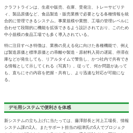
クラフトラインは、生産や販売、在庫、受発注、トレーサビリテ
ィ、製品原価など、食品製造・販売業務で必要となる各種情報を統
合的に管理できるシステム。事業規模や業態、工場の管理レベルに
合わせて段階的に機能を拡張できるよう設計されており、このため
中小規模の食品工場でも多く導入されている。
特に注目すべき特徴は、業務の見える化に向けた各種機能で、例え
ば製造原価と標準原価との乖離や製造・原材料入荷の遅延、停滞在
庫などが発生しても、リアルタイムで警告し、かつ社内で共有でき
る情報として示してくれる（写真1）。従って、何か問題があって
も、直ちにその内容を把握・共有し、より迅速な対応が可能にな
る。
デモ用システムで便利さを体感
新システムの立ち上げに当たっては、藤澤部長と河上工場長、情報
システム課の2人、またサポート担当の稲津氏の5人でプロジェク