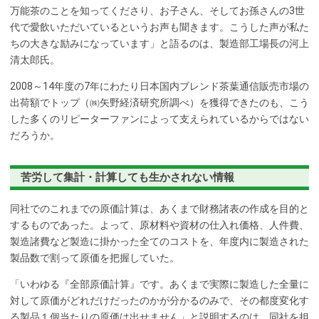
万能茶のことを知ってくださり、お子さん、そしてお孫さんの3世
代で愛飲いただいているというお声も聞きます。こうした声が私た
ちの大きな励みになっています」と語るのは、製造部工場長の河上
清太郎氏。
2008～14年度の7年にわたり日本国内ブレンド茶葉通信販売市場の
出荷額でトップ（㈱矢野経済研究所調べ）を獲得できたのも、こう
した多くのリピーターファンによって支えられているからではない
だろうか。
苦労して集計・計算しても生かされない情報
同社でのこれまでの原価計算は、あくまで財務諸表の作成を目的と
するものであった。よって、原材料や資材の仕入れ価格、人件費、
製造諸費など製造に掛かった全てのコストを、年度内に製造された
製品数で割って原価を把握していた。
「いわゆる『全部原価計算』です。あくまで実際に製造した全量に
対して原価がどれだけだったのかが分かるのみで、その都度変化す
る製品１個当たりの原価は出せません」と説明するのは、同社を担