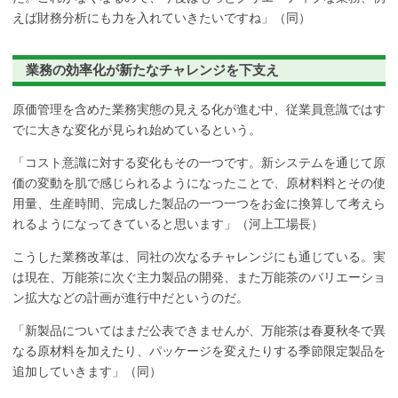
えば財務分析にも力を入れていきたいですね」（同）
業務の効率化が新たなチャレンジを下支え
原価管理を含めた業務実態の見える化が進む中、従業員意識ではす
でに大きな変化が見られ始めているという。
「コスト意識に対する変化もその一つです。新システムを通じて原
価の変動を肌で感じられるようになったことで、原材料料とその使
用量、生産時間、完成した製品の一つ一つをお金に換算して考えら
れるようになってきていると思います」（河上工場長）
こうした業務改革は、同社の次なるチャレンジにも通じている。実
は現在、万能茶に次ぐ主力製品の開発、また万能茶のバリエーショ
ン拡大などの計画が進行中だというのだ。
「新製品についてはまだ公表できませんが、万能茶は春夏秋冬で異
なる原材料を加えたり、パッケージを変えたりする季節限定製品を
追加していきます」（同）