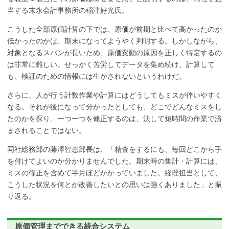
当する末永会計事務所の稲津好光氏。
こうした全部原価計算の下では、原価が前期と比べて高かったのか
低かったのかは、期末になってようやく判明する。しかしながら、
対象となるスパンが長いため、原価変動の原因を正しく特定するの
は非常に難しい。せっかく苦労してデータを集め続け、計算して
も、検証のための情報には生かされないというわけだ。
さらに、人が行う計数作業や計算にはどうしてもミスが伴いやすく
なる。それが後になって分かったとしても、どこでどんなミスをし
たのかを探り、一つ一つを修正するのは、決して短時間の作業で済
まされることではない。
同社総務部の藤澤智恵部長は、「精査をするにも、毎回どこから手
を付けてよいのか分かりませんでした。期末時の集計・計算には、
ミスの修正を含めて半月ほどかかっていました。経理担当として、
こうした状況を何とか改善したいとの思いは強くありました」と振
り返る。
原価管理までできる統合システム