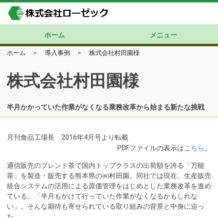
ホーム
メニュー
ホーム
>
導入事例
>
株式会社村田園様
製品情報
導入事例
ニュースリリース
会社概要
当社の特長
採用情報
お問い合わせ
株式会社村田園様
半月かかっていた作業がなくなる業務改革から始まる新たな挑戦
月刊食品工場長 2016年4月号より転載
PDFファイルの表示は
こちら
。
通信販売のブレンド茶で国内トップクラスの出荷額を誇る「万能
茶」を製造・販売する熊本県の㈱村田園。同社では現在、生産販売
統合システムの活用による原価管理をはじめとした業務改革を進め
ている。「半月もかけて行っていた作業がなくなるかもしれな
い」。そんな期待も寄せられている取り組みの背景と中身に迫っ
た。