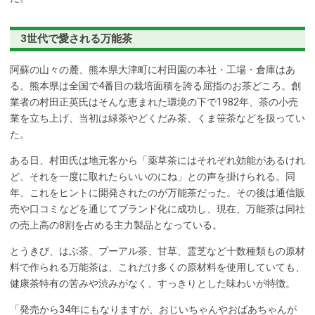
3世代で愛される万能茶
阿蘇の山々の麓、熊本県大津町に村田園の本社・工場・倉庫はあ
る。熊本県は全国で4番目の栽培面積を誇る屈指のお茶どころ。創
業者の村田正英氏はそんな恵まれた環境の下で1982年、茶の小売
業を立ち上げ、当初は緑茶やどくだみ茶、くま笹茶などを扱ってい
た。
ある日、村田氏は地元客から「薬草茶にはそれぞれ効能があるけれ
ど、それを一度に取れたらいいのにね」との声を掛けられる。同
年、これをヒントに開発されたのが万能茶だった。その後は通信販
売や口コミなどを通じてブランド化に成功し、現在、万能茶は同社
の売上高の8割を占める主力製品となっている。
とうきび、はぶ茶、プーアル茶、甘草、霊芝など十数種類もの原材
料で作られる万能茶は、これだけ多くの原材料を使用していても、
健康茶特有の苦みや渋みがなく、すっきりとした味わいが特徴。
「発売から34年にもなりますが、おじいちゃんやおばあちゃんが