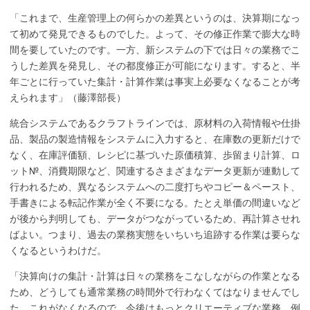
「これまで、生産管理上の何らかの差異というのは、決算期になっ
て初めて発見できるものでした。よって、その修正作業で膨大な時
間を要していたのです。一方、新システムの下では日々の業務でこ
うした差異を発見し、その都度修正が可能になります。すると、半
年ごとに行っていた集計・計算作業は事実上必要なくなることが考
えられます」（藤澤部長）
統合システムであるクラフトラインでは、原材料の入荷情報や仕掛
品、製品の製造情報をシステムに入力すると、在庫数の更新だけで
なく、在庫評価額、レシピに基づいた原価積算、歩留まり計算、ロ
ット№、消費期限など、関連するさまざまなデータ更新が連動して
行われるため、異なるシステムへの二度打ちやコピー＆ペースト、
手書きによる転記作業が全く不要になる。たとえ単価の間違いなど
が後から判明しても、データがつながっているため、再計算させれ
ばよい。つまり、過去の業務実態をいちいち追跡する作業は要らな
くなるというわけだ。
「決算向けの集計・計算は日々の業務をこなしながらの作業となる
ため、どうしても通常業務の時間外で行わなくてはなりませんでし
た。これがなくなるので、今後はもっとクリエーティブな業務、例