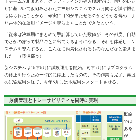
トチームが組まれた。クラフトラインの導入検討では、同社のレシ
ピに基づいて仮組みされたデモ用システムで２カ月間ほど試す機会
も得られたことから、確実に目的が果たせるのかどうかを含め、よ
り具体的な運用イメージを膨らますことができたという。
「従来は決算期にまとめて手計算していた数値が、その都度、自動
でさかのぼって製品ごとに出てくるようになる。それを体感し、シ
ステムを導入すると、こんなに簡素化されるものなんだなと驚きま
した」（藤澤部長）
新システムは15年5月に試験運用を開始。同年7月にはプログラム
の修正を行うため一時的に停止したものの、その作業も完了、再度
の試験運用を経て、今年5月には本運用をスタートさせる。
原価管理とトレーサビリティを同時に実現
概略
では
ある
が、